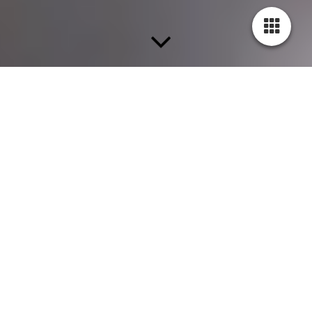
DATENSCHUTZERKLÄRUNG
D
ie Westrecycling GmbH (im Folgenden „wir“) nimmt den
Schutz personenbezogener Daten sehr ernst. Wir
erheben, verarbeiten und nutzen personenbezogene
Daten in Übereinstimmung mit dem Inhalt dieser
Datenschutzbestimmungen sowie der anwendbaren
Datenschutzgesetze.